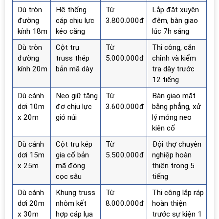
Dù tròn
Hệ thống
Từ
Lắp đặt xuyên
đường
cáp chịu lực
3.800.000đ
đêm, bàn giao
kính 18m
kéo căng
lúc 7h sáng
Dù tròn
Cột trụ
Từ
Thi công, căn
đường
truss thép
5.000.000đ
chỉnh và kiểm
kính 20m
bản mã dày
tra dây trước
12 tiếng
Dù cánh
Neo giữ tăng
Từ
Bàn giao mặt
dơi 10m
đơ chịu lực
3.600.000đ
bằng phẳng, xử
x 20m
gió núi
lý móng neo
kiên cố
Dù cánh
Cột trụ kép
Từ
Đội thợ chuyên
dơi 15m
gia cố bản
5.500.000đ
nghiệp hoàn
x 25m
mã đóng
thiện trong 5
cọc sâu
tiếng
Dù cánh
Khung truss
Từ
Thi công lắp ráp
dơi 20m
nhôm kết
8.000.000đ
hoàn thiện
x 30m
hợp cáp lụa
trước sự kiện 1