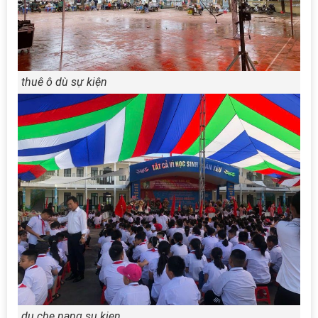
thuê ô dù sự kiện
du che nang su kien