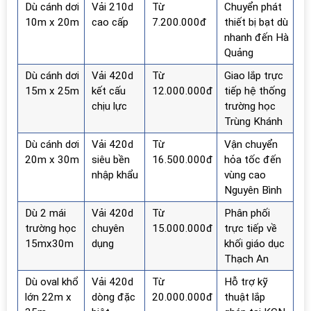
Dù cánh dơi
Vải 210d
Từ
Chuyển phát
10m x 20m
cao cấp
7.200.000đ
thiết bị bạt dù
nhanh đến Hà
Quảng
Dù cánh dơi
Vải 420d
Từ
Giao lắp trực
15m x 25m
kết cấu
12.000.000đ
tiếp hệ thống
chịu lực
trường học
Trùng Khánh
Dù cánh dơi
Vải 420d
Từ
Vận chuyển
20m x 30m
siêu bền
16.500.000đ
hỏa tốc đến
nhập khẩu
vùng cao
Nguyên Bình
Dù 2 mái
Vải 420d
Từ
Phân phối
trường học
chuyên
15.000.000đ
trực tiếp về
15mx30m
dụng
khối giáo dục
Thạch An
Dù oval khổ
Vải 420d
Từ
Hỗ trợ kỹ
lớn 22m x
dòng đặc
20.000.000đ
thuật lắp