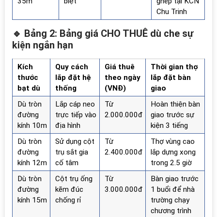
35m
biệt
ghép tại KCN
Chu Trinh
🔹 Bảng 2: Bảng giá CHO THUÊ dù che sự
kiện ngắn hạn
Kích
Quy cách
Giá thuê
Thời gian thợ
thước
lắp đặt hệ
theo ngày
lắp đặt bàn
bạt dù
thống
(VNĐ)
giao
Dù tròn
Lắp cáp neo
Từ
Hoàn thiện bàn
đường
trực tiếp vào
2.000.000đ
giao trước sự
kính 10m
địa hình
kiện 3 tiếng
Dù tròn
Sử dụng cột
Từ
Thợ vùng cao
đường
trụ sắt gia
2.400.000đ
lắp dựng xong
kính 12m
cố tâm
trong 2.5 giờ
Dù tròn
Cột trụ ống
Từ
Bàn giao trước
đường
kẽm đúc
3.000.000đ
1 buổi để nhà
kính 15m
chống rỉ
trường chạy
chương trình