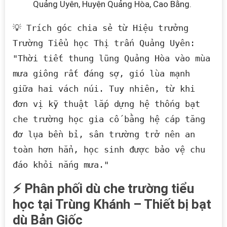
Quảng Uyên, Huyện Quảng Hòa, Cao Bằng.
💡 Trích góc chia sẻ từ Hiệu trưởng 
Trường Tiểu học Thị trấn Quảng Uyên:

"Thời tiết thung lũng Quảng Hòa vào mùa 
mưa giông rất đáng sợ, gió lùa mạnh 
giữa hai vách núi. Tuy nhiên, từ khi 
đơn vị kỹ thuật lắp dựng hệ thống bạt 
che trường học gia cố bằng hệ cáp tăng 
đơ lụa bền bỉ, sân trường trở nên an 
toàn hơn hẳn, học sinh được bảo vệ chu 
⚡ Phân phối dù che trường tiểu
học tại Trùng Khánh – Thiết bị bạt
dù Bản Giốc