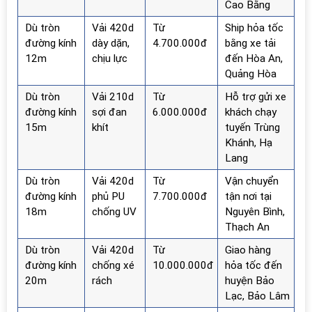
Cao Bằng
Dù tròn
Vải 420d
Từ
Ship hỏa tốc
đường kính
dày dặn,
4.700.000đ
bằng xe tải
12m
chịu lực
đến Hòa An,
Quảng Hòa
Dù tròn
Vải 210d
Từ
Hỗ trợ gửi xe
đường kính
sợi đan
6.000.000đ
khách chạy
15m
khít
tuyến Trùng
Khánh, Hạ
Lang
Dù tròn
Vải 420d
Từ
Vận chuyển
đường kính
phủ PU
7.700.000đ
tận nơi tại
18m
chống UV
Nguyên Bình,
Thạch An
Dù tròn
Vải 420d
Từ
Giao hàng
đường kính
chống xé
10.000.000đ
hỏa tốc đến
20m
rách
huyện Bảo
Lạc, Bảo Lâm