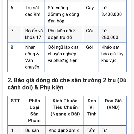
6
Trụ sắt
Sắt vuông
Cây
Từ
cao 9m
25mm gia công
3,400,000
đan hộp
7
Bộ ốc và
Phụ kiện nối 3
Gói
Từ
khóa 17
đoạn trụ đỡ
280,000
8
Nhân
Đội ngũ lắp đặt
Gói
Khảo sát
công &
chuyên nghiệp
báo giá tùy
Vận
và phương tiện
khu vực
chuyển
2. Báo giá dòng dù che sân trường 2 trụ (Dù
cánh dơi) & Phụ kiện
STT
Phân
Kích Thước
Đơn
Đơn Giá
Loại
Tiêu Chuẩn
Vị
(VND)
Sản
(Ngang x Dài)
Tính
Phẩm
1
Dù sân
Khổ đại: 20m x
Tấm
Từ