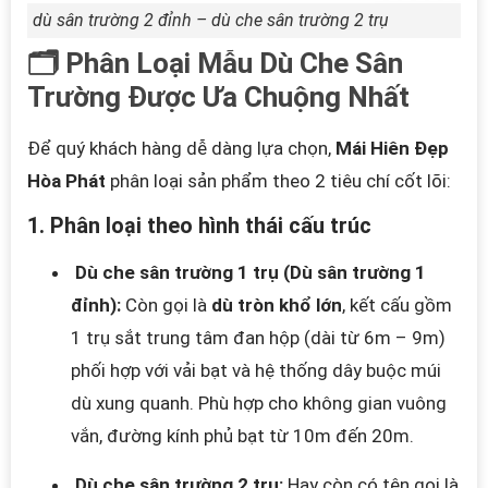
dù sân trường 2 đỉnh – dù che sân trường 2 trụ
🗂️ Phân Loại Mẫu Dù Che Sân
Trường Được Ưa Chuộng Nhất
Để quý khách hàng dễ dàng lựa chọn,
Mái Hiên Đẹp
Hòa Phát
phân loại sản phẩm theo 2 tiêu chí cốt lõi:
1. Phân loại theo hình thái cấu trúc
Dù che sân trường 1 trụ (Dù sân trường 1
đỉnh):
Còn gọi là
dù tròn khổ lớn
, kết cấu gồm
1 trụ sắt trung tâm đan hộp (dài từ 6m – 9m)
phối hợp với vải bạt và hệ thống dây buộc múi
dù xung quanh. Phù hợp cho không gian vuông
vắn, đường kính phủ bạt từ 10m đến 20m.
Dù che sân trường 2 trụ:
Hay còn có tên gọi là