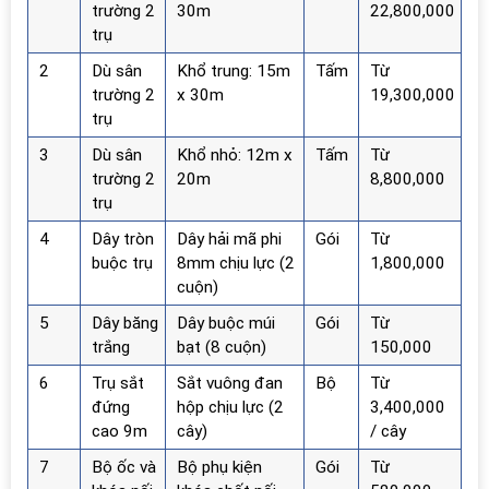
trường 2
30m
22,800,000
trụ
2
Dù sân
Khổ trung: 15m
Tấm
Từ
trường 2
x 30m
19,300,000
trụ
3
Dù sân
Khổ nhỏ: 12m x
Tấm
Từ
trường 2
20m
8,800,000
trụ
4
Dây tròn
Dây hải mã phi
Gói
Từ
buộc trụ
8mm chịu lực (2
1,800,000
cuộn)
5
Dây băng
Dây buộc múi
Gói
Từ
trắng
bạt (8 cuộn)
150,000
6
Trụ sắt
Sắt vuông đan
Bộ
Từ
đứng
hộp chịu lực (2
3,400,000
cao 9m
cây)
/ cây
7
Bộ ốc và
Bộ phụ kiện
Gói
Từ