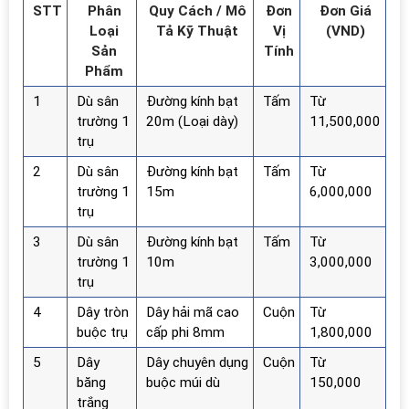
STT
Phân
Quy Cách / Mô
Đơn
Đơn Giá
Loại
Tả Kỹ Thuật
Vị
(VND)
Sản
Tính
Phẩm
1
Dù sân
Đường kính bạt
Tấm
Từ
trường 1
20m (Loại dày)
11,500,000
trụ
2
Dù sân
Đường kính bạt
Tấm
Từ
trường 1
15m
6,000,000
trụ
3
Dù sân
Đường kính bạt
Tấm
Từ
trường 1
10m
3,000,000
trụ
4
Dây tròn
Dây hải mã cao
Cuộn
Từ
buộc trụ
cấp phi 8mm
1,800,000
5
Dây
Dây chuyên dụng
Cuộn
Từ
băng
buộc múi dù
150,000
trắng