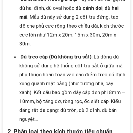
dù hai đỉnh, dù oval hoặc
dù cánh dơi
,
dù hai
mái
. Mẫu dù này sử dụng 2 cột trụ đứng, tạo
độ che phủ cực rộng theo chiều dài, kích thước
cực lớn như 12m x 20m, 15m x 30m, 20m x
30m.
Dù treo cáp (Dù không trụ sắt):
Là dòng dù
không sử dụng hệ thống cột trụ sắt ở giữa mà
phụ thuộc hoàn toàn vào các điểm treo cố định
xung quanh mặt bằng (như tường nhà, cây
xanh). Kết cấu bao gồm dây cáp đen phi 8mm –
10mm, bộ tăng đơ, ròng rọc, ốc siết cáp. Kiểu
dáng rất đa dạng: dù tròn, dù 2 đỉnh, dù bán
nguyệt…
2. Phân loại theo kích thước tiêu chuẩn