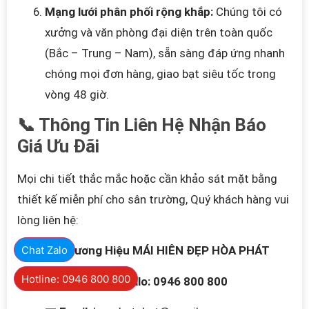
Mạng lưới phân phối rộng khắp:
Chúng tôi có
xưởng và văn phòng đại diện trên toàn quốc
(Bắc – Trung – Nam), sẵn sàng đáp ứng nhanh
chóng mọi đơn hàng, giao bạt siêu tốc trong
vòng 48 giờ.
📞 Thông Tin Liên Hệ Nhận Báo
Giá Ưu Đãi
Mọi chi tiết thắc mắc hoặc cần khảo sát mặt bằng
thiết kế miễn phí cho sân trường, Quý khách hàng vui
lòng liên hệ:
Chat Zalo
🏢
Thương Hiệu
MÁI HIÊN ĐẸP HÒA PHÁT
Hotline: 0946 800 800
📱
Điện thoại / Zalo:
0946 800 800