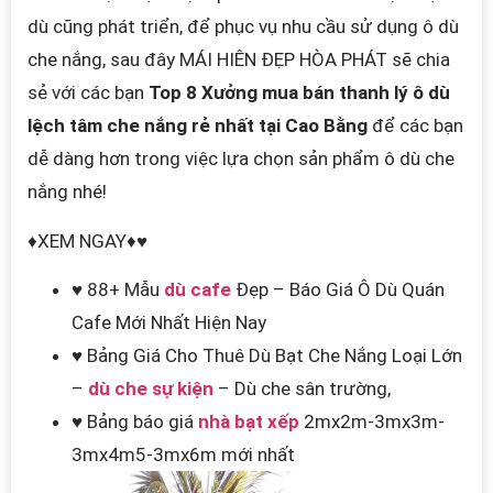
dù cũng phát triển, để phục vụ nhu cầu sử dụng ô dù
che nắng, sau đây MÁI HIÊN ĐẸP HÒA PHÁT sẽ chia
sẻ với các bạn
Top 8 Xưởng mua bán thanh lý ô dù
lệch tâm che nắng rẻ nhất tại Cao Bằng
để các bạn
dễ dàng hơn trong việc lựa chọn sản phẩm ô dù che
nắng nhé!
♦XEM NGAY♦♥
♥ 88+ Mẫu
dù cafe
Đẹp – Báo Giá Ô Dù Quán
Cafe Mới Nhất Hiện Nay
♥ Bảng Giá Cho Thuê Dù Bạt Che Nắng Loại Lớn
–
dù che sự kiện
– Dù che sân trường,
♥
Bảng báo giá
nhà bạt xếp
2mx2m-3mx3m-
3mx4m5-3mx6m mới nhất