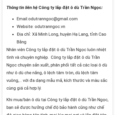
Thông tin liên hệ
Công ty lắp đặt ô dù Trần Ngọc
:
Email:odutranngoc@gmail.com
Website: odutranngoc.vn
Địa chỉ: Xã Minh Long, huyện Hạ Lang, tỉnh Cao
Bằng
Nhân viên
Công ty lắp đặt ô dù Trần Ngọc
luôn nhiệt
tình và chuyên nghiệp.
Công ty lắp đặt ô dù Trần
Ngọc
chuyên sản xuất, phân phối tất cả các loại ô dù
như ô dù che nắng, ô lệch tâm tròn, dù lệch tâm
vuông,… với đa dạng mẫu mã, kích thước và màu sắc
cùng giá cả hợp lý.
Khi mua/bán ô dù tại Công ty lắp đặt ô dù Trần Ngọc,
bạn sẽ được hưởng chế độ bảo hành cũng như chế
độ giao hàng tận tình, mọi lúc mọi nơi và lắp đặt tận