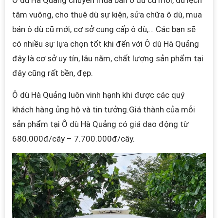
Ô dù Hà Quảng chuyên mua bán ô dù cũ mới, dù lệch
tâm vuông, cho thuê dù sự kiện,
sửa chữa ô dù, mua
bán ô dù cũ mới, cơ sở cung cấp ô dù,
… Các bạn sẽ
có nhiều sự lựa chọn tốt khi đến với Ô dù Hà Quảng
đây là cơ sở uy tín, lâu năm, chất lượng sản phẩm tại
đây cũng rất bền, đẹp.
Ô dù Hà Quảng luôn vinh hạnh khi được các quý
khách hàng ủng hộ và tin tưởng.
Giá thành của mỗi
sản phẩm tại
Ô dù Hà Quảng
có giá dao động từ
680.000đ/cây – 7.700.000đ/cây.