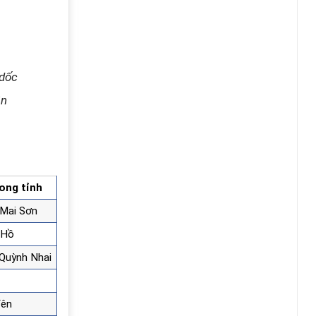
 dốc
ần
ong tỉnh
 Mai Sơn
 Hồ
 Quỳnh Nhai
Yên