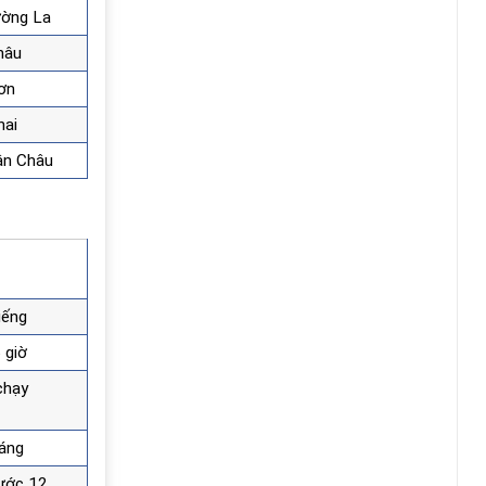
ường La
hâu
Sơn
hai
uận Châu
iếng
 giờ
chạy
sáng
rước 12