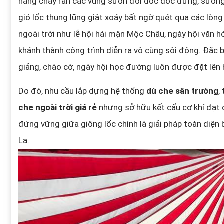
nắng cháy ran các vùng sườn đồi dốc dốc đứng, sương
gió lốc thung lũng giật xoáy bất ngờ quét qua các lòn
ngoài trời như lễ hội hái mận Mộc Châu, ngày hội văn h
khánh thành công trình diễn ra vô cùng sôi động. Đặc b
giảng, chào cờ, ngày hội học đường luôn được đặt lên
Do đó, nhu cầu lắp dựng hệ thống
dù che sân trường
,
che ngoài trời giá rẻ
nhưng sở hữu kết cấu cơ khí đạt c
đứng vững giữa giông lốc chính là giải pháp toàn diện
La.