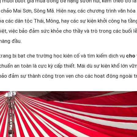
 muối buốt giá mùa đông đè nặng sườn núi, kèm theo đó là
g chảo Mai Sơn, Sông Mã. Hiện nay, các chương trình văn hó
óa các dân tộc Thái, Mông, hay các sự kiện khởi công hạ tầng
iệt, việc bảo đảm sức khỏe cho thầy và trò trong các buổi lễ
 hàng đầu.
 trang bị bạt che trường học kiên cố và tìm kiếm dịch vụ
cho 
huẩn an toàn là cực kỳ cấp thiết. Mái dù sự kiện khổ lớn vữ
 bảo đảm sự thành công trọn vẹn cho các hoạt động ngoài tr