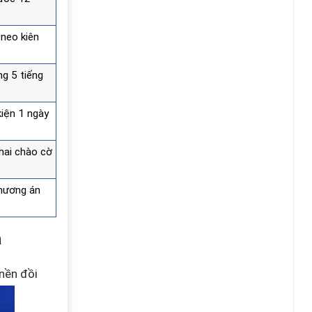
neo kiên
ng 5 tiếng
kiện 1 ngày
 hai chào cờ
phương án
a
 nền đồi