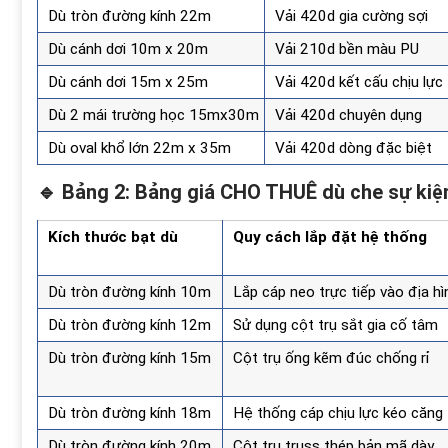
Dù tròn đường kính 22m
Vải 420d gia cường sợi
Dù cánh dơi 10m x 20m
Vải 210d bền màu PU
Dù cánh dơi 15m x 25m
Vải 420d kết cấu chịu lực
Dù 2 mái trường học 15mx30m
Vải 420d chuyên dụng
Dù oval khổ lớn 22m x 35m
Vải 420d dòng đặc biệt
🔹 Bảng 2: Bảng giá CHO THUÊ dù che sự kiện
Kích thước bạt dù
Quy cách lắp đặt hệ thống
Dù tròn đường kính 10m
Lắp cáp neo trực tiếp vào địa hì
Dù tròn đường kính 12m
Sử dụng cột trụ sắt gia cố tâm
Dù tròn đường kính 15m
Cột trụ ống kẽm đúc chống rỉ
Dù tròn đường kính 18m
Hệ thống cáp chịu lực kéo căng
Dù tròn đường kính 20m
Cột trụ truss thép bản mã dày