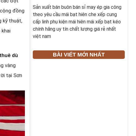
 các đợt
Sản xuất bán buôn bán sỉ may ép gia công
a cộng đồng
theo yêu cầu mái bạt hiên che xếp cung
 kỹ thuật,
cấp linh phụ kiện mái hiên mái xếp bạt kéo
chính hãng uy tín chất lượng giá rẻ nhất
 khai
việt nam
BÀI VIẾT MỚI NHẤT
thuê dù
ng vàng
ời tại Sơn