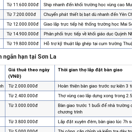
Từ 11.600.000đ
Ship nhanh đến khối trường học vùng cao M
Từ 7.200.000đ
Chuyển phát thiết bị bạt dù nhanh đến Yên C
Từ 12.000.000đ
Giao lắp trực tiếp hệ thống trường học Mai 
Từ 14.900.000đ
Phân phối trực tiếp về khối giáo dục Quỳnh N
Từ 19.800.000đ
Hỗ trợ kỹ thuật lắp ghép tại cụm trường Th
 ngắn hạn tại Sơn La
Giá thuê theo ngày
Thời gian thợ lắp đặt bàn giao
(VNĐ)
nh
Từ 2.000.000đ
Hoàn thiện bàn giao trước sự kiện 3 t
Từ 2.400.000đ
Thợ vùng cao lắp dựng xong trong 2.5
Từ 3.000.000đ
Bàn giao trước 1 buổi để nhà trường 
chương trình
Từ 3.800.000đ
Lắp đặt xuyên đêm, bàn giao lúc 7h 
Từ 5.000.000đ
Thi công, căn chỉnh và kiểm tra dây t