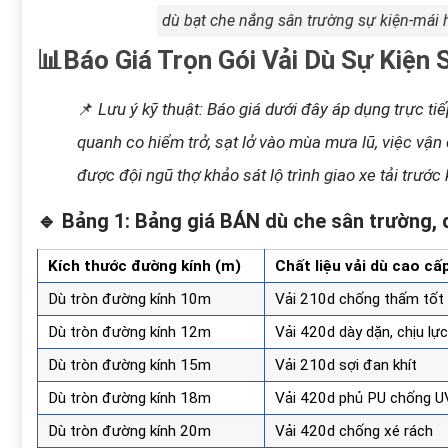
dù bạt che nắng sân trường sự kiện-mái 
📊Báo Giá Trọn Gói Vải Dù Sự Kiện 
📌
Lưu ý kỹ thuật: Báo giá dưới đây áp dụng trực ti
quanh co hiểm trở, sạt lở vào mùa mưa lũ, việc vận 
được đội ngũ thợ khảo sát lộ trình giao xe tải trước
🔹 Bảng 1: Bảng giá BÁN dù che sân trường, d
Kích thước đường kính (m)
Chất liệu vải dù cao cấ
Dù tròn đường kính 10m
Vải 210d chống thấm tốt
Dù tròn đường kính 12m
Vải 420d dày dặn, chịu lực
Dù tròn đường kính 15m
Vải 210d sợi đan khít
Dù tròn đường kính 18m
Vải 420d phủ PU chống U
Dù tròn đường kính 20m
Vải 420d chống xé rách