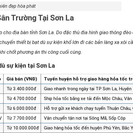
hiên đẹp hòa phát
Sân Trường Tại Sơn La
ếp cho địa bàn tỉnh Sơn La. Do đặc thù địa hình giao thông đèo
chuyển thiết bị bạt dù sự kiện khổ lớn đi các bản làng xa xôi c
 khi chốt phương án thi công cuối cùng.
ù sự kiện tại Sơn La
p
Giá bán (VNĐ)
Tuyến huyện hỗ trợ giao hàng hỏa tốc tr
Từ 3.400.000đ
Giao nhanh trong ngày tại TP Sơn La, Huyện
Từ 4.700.000đ
Ship hỏa tốc bằng xe tải đến Mộc Châu, Vân
Từ 6.000.000đ
Hỗ trợ gửi xe khách chạy tuyến Thuận Châu,
V
Từ 7.700.000đ
Vận chuyển tận nơi tại Sông Mã, Sốp Cộp
Từ 10.000.000đ
Giao hàng hỏa tốc đến huyện Phù Yên, Bắc 