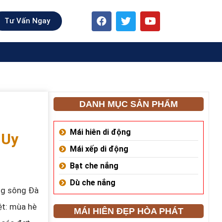
Tư Vấn Ngay
DANH MỤC SẢN PHẨM
Mái hiên di động
 Uy
Mái xếp di động
Bạt che nắng
Dù che nắng
ng sông Đà
ệt: mùa hè
MÁI HIÊN ĐẸP HÒA PHÁT