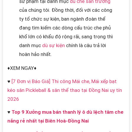
sư phạm tại danh mục
dù che sân trường
của chúng tôi. Đồng thời, đối với các công
ty tổ chức sự kiện, ban ngành đoàn thể
đang tìm kiếm các dòng cấu trúc che phủ
khổ lớn có khẩu độ rộng rãi, sang trọng thì
danh mục
dù sự kiện
chính là câu trả lời
hoàn hảo nhất.
♦XEM NGAY♦
♥
[7 Đơn vị Báo Giá] Thi công Mái che, Mái xếp bạt
kéo sân Pickleball & sân thể thao tại Đồng Nai uy tín
2026
♥
Top 9 Xưởng mua bán thanh lý ô dù lệch tâm che
nắng rẻ nhất tại Biên Hoà-Đồng Nai