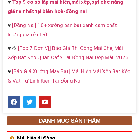
♥
Top 9 cơ sở lắp mái hiên,mái xếp,bạt che nắng
giá rẻ nhất tại biên hoà-đồng nai
♥
[Đồng Nai] 10+ xưởng bán bạt xanh cam chất
lượng giá rẻ nhất
♥ ☕
[Top 7 Đơn Vị] Báo Giá Thi Công Mái Che, Mái
Xếp Bạt Kéo Quán Cafe Tại Đồng Nai Đẹp Mẫu 2026
♥
[Báo Giá Xưởng May Bạt] Mái Hiên Mái Xếp Bạt Kéo
& Vật Tư Linh Kiện Tại Đồng Nai
DANH MỤC SẢN PHẨM
Mái hiên di động