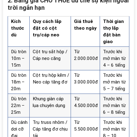
2. Bảng giá CHO THUÊ dù che sự kiện ngoài
trời ngắn hạn
Kích
Quy cách lắp
Giá thuê
Thời gian
thước
đặt có cột
theo ngày
thợ lắp
dù
trụ/cáp neo
đặt bàn
giao
Dù tròn
Cột trụ sắt hộp /
Từ
Trước khi
10m –
Cáp neo căng
2.000.000đ
mở màn từ
15m
4 – 6 tiếng
Dù tròn
Cột trụ hộp kẽm /
Từ
Trước khi
18m –
Neo cáp tăng đơ
3.000.000đ
mở màn từ
20m
5 – 7 tiếng
Dù tròn
Khung giàn cáp
Từ
Trước khi
22m –
lụa chuyên dụng
4.500.000đ
mở màn từ
25m
6 – 8 tiếng
Dù cánh
Trụ truss nhôm /
Từ
Trước khi
dơi cỡ
Cáp tăng đơ chịu
5.500.000đ
mở màn từ
đại
tải
8 – 10