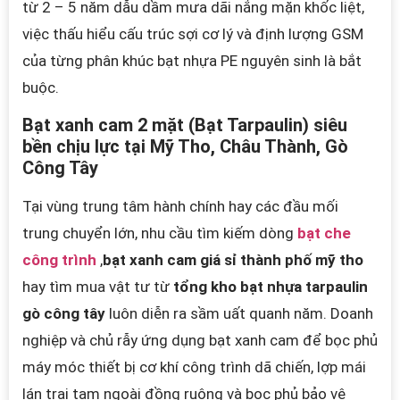
từ 2 – 5 năm dẫu dầm mưa dãi nắng mặn khốc liệt,
việc thấu hiểu cấu trúc sợi cơ lý và định lượng GSM
của từng phân khúc bạt nhựa PE nguyên sinh là bắt
buộc.
Bạt xanh cam 2 mặt (Bạt Tarpaulin) siêu
bền chịu lực tại Mỹ Tho, Châu Thành, Gò
Công Tây
Tại vùng trung tâm hành chính hay các đầu mối
trung chuyển lớn, nhu cầu tìm kiếm dòng
bạt che
công trình
,
bạt xanh cam giá sỉ thành phố mỹ tho
hay tìm mua vật tư từ
tổng kho bạt nhựa tarpaulin
gò công tây
luôn diễn ra sầm uất quanh năm. Doanh
nghiệp và chủ rẫy ứng dụng bạt xanh cam để bọc phủ
máy móc thiết bị cơ khí công trình dã chiến, lợp mái
lán trại tạm ngoài đồng ruộng và bọc phủ bảo vệ