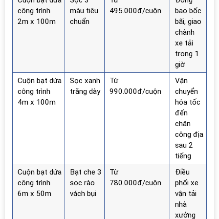
Cuộn bạt dứa
Sọc 3
Từ
Đóng
công trình
màu tiêu
495.000đ/cuộn
bao bốc
2m x 100m
chuẩn
bãi, giao
chành
xe tải
trong 1
giờ
Cuộn bạt dứa
Sọc xanh
Từ
Vận
công trình
trắng dày
990.000đ/cuộn
chuyển
4m x 100m
hỏa tốc
đến
chân
công địa
sau 2
tiếng
Cuộn bạt dứa
Bạt che 3
Từ
Điều
công trình
sọc rào
780.000đ/cuộn
phối xe
6m x 50m
vách bụi
vận tải
nhà
xưởng