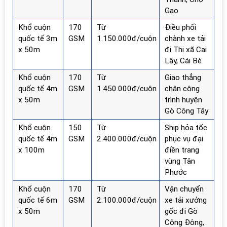
Gạo
Khổ cuộn
170
Từ
Điều phối
quốc tế 3m
GSM
1.150.000đ/cuộn
chành xe tải
x 50m
đi Thị xã Cai
Lậy, Cái Bè
Khổ cuộn
170
Từ
Giao thẳng
quốc tế 4m
GSM
1.450.000đ/cuộn
chân công
x 50m
trình huyện
Gò Công Tây
Khổ cuộn
150
Từ
Ship hỏa tốc
quốc tế 4m
GSM
2.400.000đ/cuộn
phục vụ đại
x 100m
điền trang
vùng Tân
Phước
Khổ cuộn
170
Từ
Vận chuyển
quốc tế 6m
GSM
2.100.000đ/cuộn
xe tải xưởng
x 50m
gốc đi Gò
Công Đông,