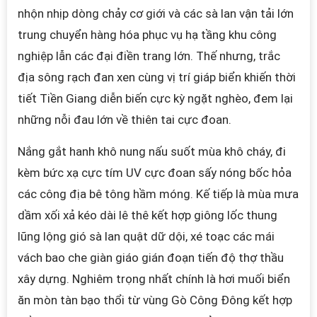
nhộn nhịp dòng chảy cơ giới và các sà lan vận tải lớn
trung chuyển hàng hóa phục vụ hạ tầng khu công
nghiệp lẫn các đại điền trang lớn. Thế nhưng, trắc
địa sông rạch đan xen cùng vị trí giáp biển khiến thời
tiết Tiền Giang diễn biến cực kỳ ngặt nghèo, đem lại
những nỗi đau lớn về thiên tai cực đoan.
Nắng gắt hanh khô nung nấu suốt mùa khô cháy, đi
kèm bức xạ cực tím UV cực đoan sấy nóng bốc hỏa
các công địa bê tông hầm móng. Kế tiếp là mùa mưa
dầm xối xả kéo dài lê thê kết hợp giông lốc thung
lũng lộng gió sà lan quật dữ dội, xé toạc các mái
vách bao che giàn giáo gián đoạn tiến độ thợ thầu
xây dựng. Nghiêm trọng nhất chính là hơi muối biển
ăn mòn tàn bạo thổi từ vùng Gò Công Đông kết hợp