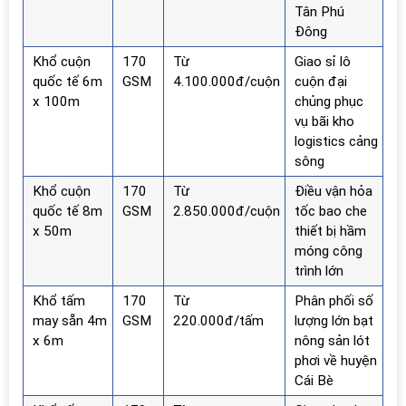
Tân Phú
Đông
Khổ cuộn
170
Từ
Giao sỉ lô
quốc tế 6m
GSM
4.100.000đ/cuộn
cuộn đại
x 100m
chủng phục
vụ bãi kho
logistics cảng
sông
Khổ cuộn
170
Từ
Điều vận hỏa
quốc tế 8m
GSM
2.850.000đ/cuộn
tốc bao che
x 50m
thiết bị hầm
móng công
trình lớn
Khổ tấm
170
Từ
Phân phối số
may sẵn 4m
GSM
220.000đ/tấm
lượng lớn bạt
x 6m
nông sản lót
phơi về huyện
Cái Bè