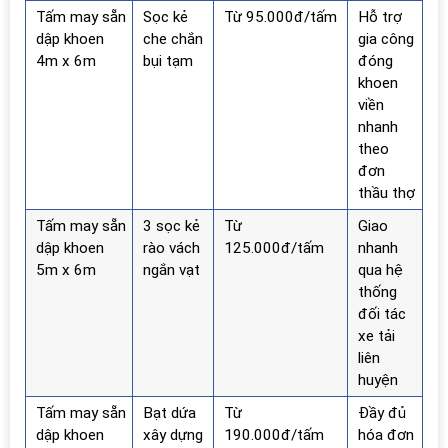
Tấm may sẵn
Sọc kẻ
Từ 95.000đ/tấm
Hỗ trợ
dập khoen
che chắn
gia công
4m x 6m
bụi tạm
đóng
khoen
viền
nhanh
theo
đơn
thầu thợ
Tấm may sẵn
3 sọc kẻ
Từ
Giao
dập khoen
rào vách
125.000đ/tấm
nhanh
5m x 6m
ngắn vạt
qua hệ
thống
đối tác
xe tải
liên
huyện
Tấm may sẵn
Bạt dứa
Từ
Đầy đủ
dập khoen
xây dựng
190.000đ/tấm
hóa đơn