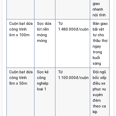
giao
nhanh
nội tỉnh
Cuộn bạt dứa
Sọc dứa
Từ
Bàn giao
công trình
lót nền
1.480.000đ/cuộn
bãi vật
6m x 100m
móng
tư cho
móng
thầu thợ
ngay
trong
buổi
sáng
Cuộn bạt dứa
Sọc kẻ
Từ
Đội ngũ
công trình
công
1.100.000đ/cuộn
bốc xếp
8m x 50m
nghiệp
điều xe
loại 1
phục vụ
xuyên
đêm
theo ca
kíp