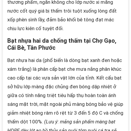
thương phẩm, ngăn không cho lớp nước xi măng
nước cốt quý giá bị thấm trôi tuột xuống lòng đất
xốp phèn sình lầy, đảm bảo khối bê tông đạt mác
chịu lực kiên cố tuyệt đối.
Bạt nhựa hai da chống thấm tại Chợ Gạo,
Cái Bè, Tân Phước
Bạt nhựa hai da (phổ biến là dòng bạt xanh đen hoặc
xám trắng) là phân cấp bạt che mưa nắng phân khúc
cao cấp tại các vựa sản vật lớn của tỉnh. Kết cấu bạt
sở hữu lớp màng đặc chủng đen bóng dập nhiệt ở
giữa có tính năng triệt tiêu hấp thụ hoàn toàn ánh
sáng mặt trời, mặt ngoài phủ màng bóng bảo vệ giúp
giảm nhiệt bóng râm rõ rệt từ 3 đến 5 độ C và chống
thấm dột 100%.
(Lưu ý: mảng sản phẩm màng bạt
HDPE dày lót ao hồ thủy sản nuôi tôm nuôi cá tra sẽ