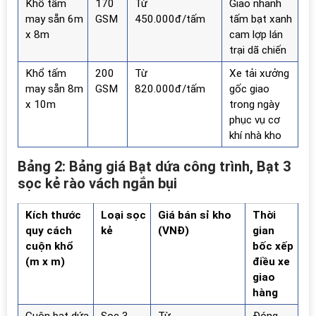
Khổ tấm
170
Từ
Giao nhanh
may sẵn 6m
GSM
450.000đ/tấm
tấm bạt xanh
x 8m
cam lợp lán
trại dã chiến
Khổ tấm
200
Từ
Xe tải xưởng
may sẵn 8m
GSM
820.000đ/tấm
gốc giao
x 10m
trong ngày
phục vụ cơ
khí nhà kho
Bảng 2: Bảng giá Bạt dứa công trình, Bạt 3
sọc kẻ rào vách ngắn bụi
Kích thước
Loại sọc
Giá bán sỉ kho
Thời
quy cách
kẻ
(VNĐ)
gian
cuộn khổ
bốc xếp
(m x m)
điều xe
giao
hàng