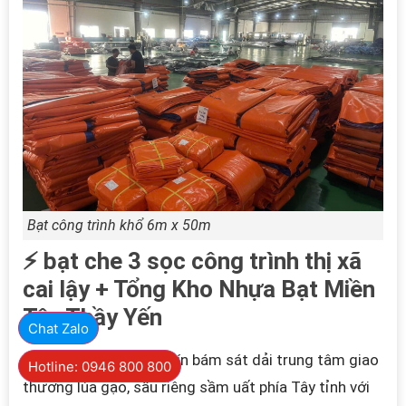
Bạt công trình khổ 6m x 50m
⚡ bạt che 3 sọc công trình thị xã
cai lậy + Tổng Kho Nhựa Bạt Miền
Tây Thầy Yến
Chat Zalo
Đầu mối cung ứng uy tín bám sát dải trung tâm giao
Hotline: 0946 800 800
thương lúa gạo, sầu riêng sầm uất phía Tây tỉnh với