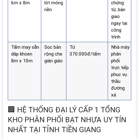
6m x 8m
lót móng
chứng
nền
từ, bàn
giao
ngay tại
công
trình
Tấm may sẵn
Sọc bản
Từ
Nhà máy
dập khoen
rộng che
370.000đ/tấm
phân
8m x 10m
giàn giáo
phối
trực tiếp
phục vụ
thầu
đường
xá
🏢 HỆ THỐNG ĐẠI LÝ CẤP 1 TỔNG
KHO PHÂN PHỐI BẠT NHỰA UY TÍN
NHẤT TẠI TỈNH TIỀN GIANG