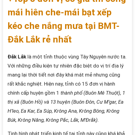
mái hiên che-mái bạt xếp
kéo che nắng mưa tại BMT-
Đắk Lắk rẻ nhất
Đắk Lắk
là một tỉnh thuộc vùng Tây Nguyên nước ta.
Với những điều kiện tự nhiên đặc biệt do vị trí địa lý
mang lại thời tiết nơi đây khá mát mẻ nhưng cũng
rất khắc nghiệt. Hiện nay, tỉnh có 15 đơn vị hành
chính cấp huyện gồm 1
thành phố (Buôn Mê Thuột), 1
thị xã (Buôn Hồ) và 13 huyện (Buôn Đôn, Cư M’gar, Ea
H’leo, Ea Kar, Ea Súp, Krông Ana, Krông Bông, Krông
Búk, Krông Năng, Krông Pắc, Lắk, M’Đrắk).
Tình hình phát triển kinh tế tại tỉnh này cũng khá khả