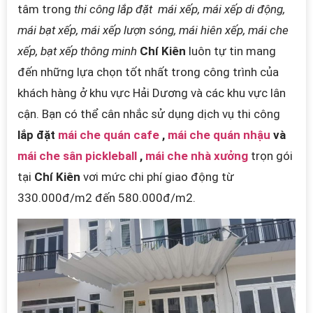
tâm trong
thi công lắp đặt
mái xếp, mái xếp di động,
mái bạt xếp, mái xếp lượn sóng, mái hiên xếp, mái che
xếp, bạt xếp thông minh
Chí Kiên
luôn tự tin mang
đến những lựa chọn tốt nhất trong công trình của
khách hàng ở khu vực Hải Dương và các khu vực lân
cận.
Bạn có thể cân nhắc sử dụng dịch vụ thi công
lắp đặt
mái che quán cafe
,
mái che quán nhậu
và
mái che sân pickleball
,
mái che nhà xưởng
trọn gói
tại
Chí Kiên
vơi mức chi phí giao động từ
330.000đ/m2 đến 580.000đ/m2.