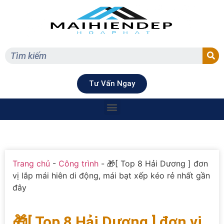
Tư Vấn Ngay
Trang chủ
-
Công trình
-
🎁[ Top 8 Hải Dương ] đơn
vị lắp mái hiên di động, mái bạt xếp kéo rẻ nhất gần
đây
🎁[ Top 8 Hải Dương ] đơn vị