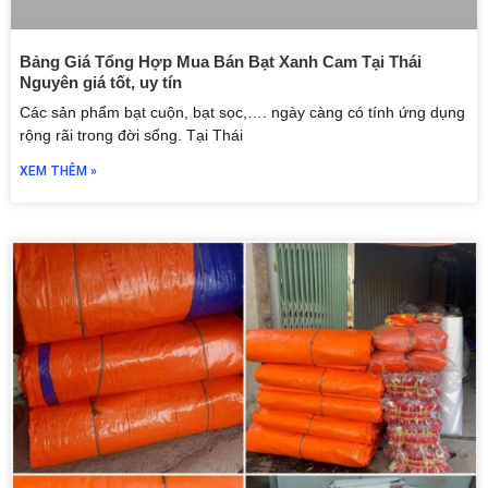
Bảng Giá Tổng Hợp Mua Bán Bạt Xanh Cam Tại Thái
Nguyên giá tốt, uy tín
Các sản phẩm bạt cuộn, bạt sọc,…. ngày càng có tính ứng dụng
rộng rãi trong đời sống. Tại Thái
XEM THÊM »