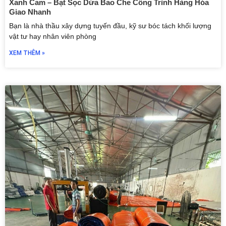
Xanh Cam – Bạt Sọc Dứa Bao Che Công Trình Hàng Hóa
Giao Nhanh
Bạn là nhà thầu xây dựng tuyến đầu, kỹ sư bóc tách khối lượng
vật tư hay nhân viên phòng
XEM THÊM »