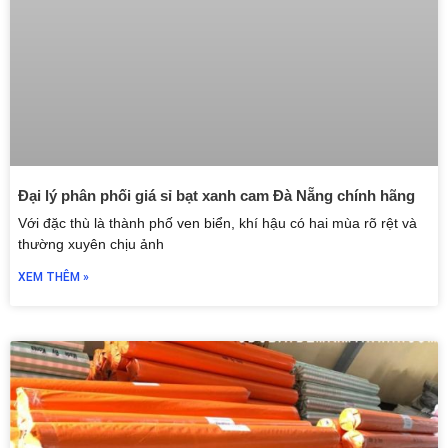
Đại lý phân phối giá sỉ bạt xanh cam Đà Nẵng chính hãng
Với đặc thù là thành phố ven biển, khí hậu có hai mùa rõ rệt và
thường xuyên chịu ảnh
XEM THÊM »