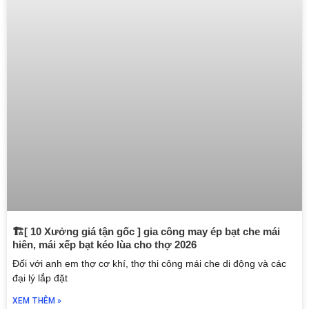
🏗️[ 10 Xưởng giá tận gốc ] gia công may ép bạt che mái
hiên, mái xếp bạt kéo lùa cho thợ 2026
Đối với anh em thợ cơ khí, thợ thi công mái che di động và các
đại lý lắp đặt
XEM THÊM »