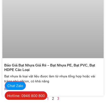
Báo Giá Bạt Nhựa Giá Rẻ – Bạt Nhựa PE, Bạt PVC, Bạt
HDPE Các Loại
Bạt nhựa là loại vật liệu được làm từ nhựa tổng hợp hoặc vải
tráng phủ silicon, có khả năng
Chat Zalo
XEM THÊM »
Hotline: 0946 800 800
1
2
3