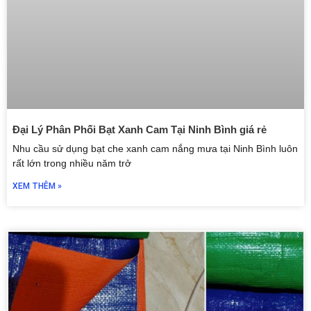
Đại Lý Phân Phối Bạt Xanh Cam Tại Ninh Bình giá rẻ
Nhu cầu sử dụng bạt che xanh cam nắng mưa tại Ninh Bình luôn
rất lớn trong nhiều năm trở
XEM THÊM »