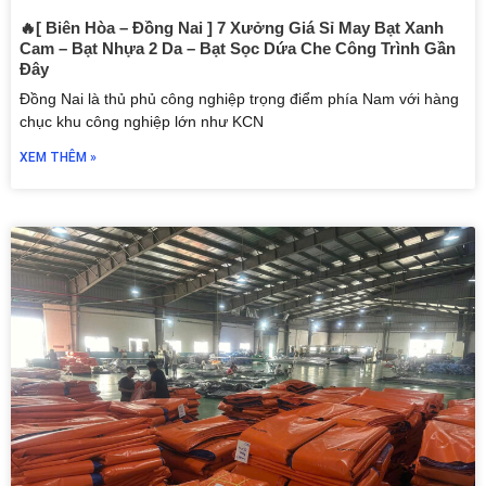
🔥[ Biên Hòa – Đồng Nai ] 7 Xưởng Giá Sỉ May Bạt Xanh
Cam – Bạt Nhựa 2 Da – Bạt Sọc Dứa Che Công Trình Gần
Đây
Đồng Nai là thủ phủ công nghiệp trọng điểm phía Nam với hàng
chục khu công nghiệp lớn như KCN
XEM THÊM »