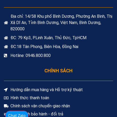
Địa chỉ: 14/58 Khu phố Bình Dương, Phường An Bình, Thị
Xã Dĩ An, Tỉnh Bình Dương, Việt Nam, Bình Dương,
820000
ĐC: 79 Kp3, P.Linh Xuân, Thủ Đức, TpHCM
ĐC:18 Tân Phong, Biên Hòa, Đồng Nai
Hotline: 0946.800.800
CHÍNH SÁCH
Hướng dẫn mua hàng và Hỗ trợ kỹ thuật
Hình thức thanh toán
Chính sách vận chuyển-giao nhận
Chính sách bảo hành - đổi trả
Chat Zalo