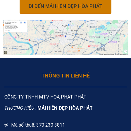
ĐI ĐẾN MÁI HIÊN ĐẸP HÒA PHÁT​
THÔNG TIN LIÊN HỆ
CÔNG TY TNHH MTV HÒA PHÁT PHÁT
THƯƠNG HIỆU
:
MÁI HIÊN ĐẸP HÒA PHÁT
Mã số thuế: 370 230 3811