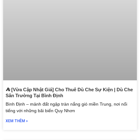
⛺ [Vừa Cập Nhật Giá] Cho Thuê Dù Che Sự Kiện | Dù Che
Sân Trường Tại Bình Định
Bình Định – mảnh đất ngập tràn nắng gió miền Trung, nơi nổi
tiếng với những bãi biển Quy Nhơn
XEM THÊM »