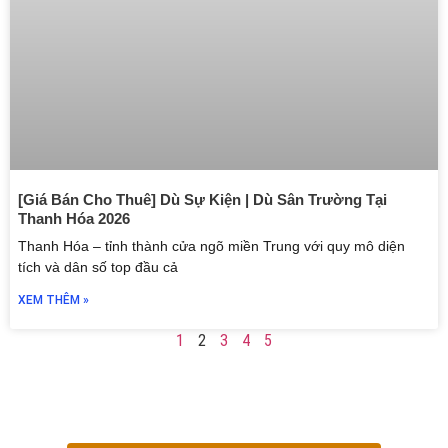
[Giá Bán Cho Thuê] Dù Sự Kiện | Dù Sân Trường Tại
Thanh Hóa 2026
Thanh Hóa – tỉnh thành cửa ngõ miền Trung với quy mô diện
tích và dân số top đầu cả
XEM THÊM »
1
2
3
4
5