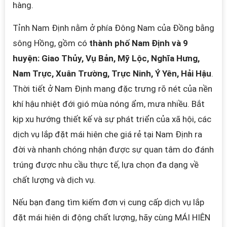
hàng.
Tỉnh Nam Định nằm ở phí
a Đông Nam của Đồng bằng
sông Hồng, gồm có
thành phố Nam Định và 9
huy
ện: Giao Thủy, Vụ Bản, Mỹ Lộc, Nghĩa Hưng,
Nam Trực, Xuâ
n Trường, Trực Ninh, Ý Yên, Hải Hậu
.
Thời tiết ở Nam Định mang đặc trưng rõ nét củ
a nền
khí hậu nhiệt đới gió mùa nóng ẩm, mưa nhiều. Bắt
kịp xu hướng thiết kế và sự phá
t triển của xã hội, các
dịch vụ lắp đặt mái hiên che giá rẻ tại Nam Định ra
đời và nhanh chón
g nhận được sự quan tâm do đánh
trúng được nhu cầu thực tế, lựa chọn đa dạng về
chất lượng và dịch vụ.
Nếu bạn đang tìm kiếm đơn vị cung cấp dịch vụ lắp
đặt mái hiên di động chất lượng, hãy cùng MÁI HIÊN