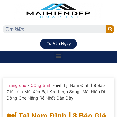
Tư Vấn Ngay
Trang chủ
-
Công trình
-
🏡[ Tại Nam Định ] 8 Báo
Giá Làm Mái Xếp Bạt Kéo Lượn Sóng- Mái Hiên Di
Động Che Nắng Rẻ Nhất Gần Đây
🏡[ Tại Nam Định ] 8 Báo Giá