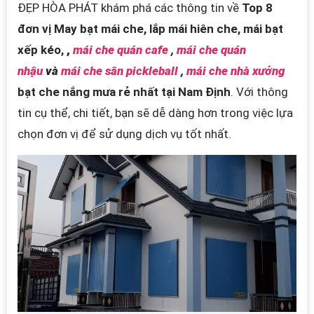
ĐẸP HÒA PHÁT khám phá các thông tin về
Top 8
đơn vị May bạt mái che, lắp mái hiên che, mái bạt
xếp kéo,
,
mái che quán cafe
,
mái che quán
nhậu
và
mái che sân pickleball
,
mái che nhà xưởng
bạt che nắng mưa rẻ nhất tại Nam Định
. Với thông
tin cụ thể, chi tiết, bạn sẽ dễ dàng hơn trong việc lựa
chọn đơn vị để sử dụng dịch vụ tốt nhất.