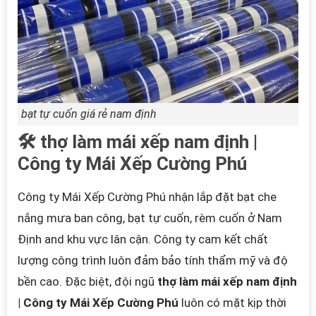
bạt tự cuốn giá rẻ nam định
🛠️ thợ làm mái xếp nam định |
Công ty Mái Xếp Cường Phú
Công ty Mái Xếp Cường Phú nhận lắp đặt bạt che
nắng mưa ban công, bạt tự cuốn, rèm cuốn ở Nam
Định and khu vực lân cận. Công ty cam kết chất
lượng công trình luôn đảm bảo tính thẩm mỹ và độ
bền cao. Đặc biệt
, đội ngũ
thợ làm mái xếp nam định
| Công ty Mái Xếp Cường Phú
luôn có mặt kịp thời